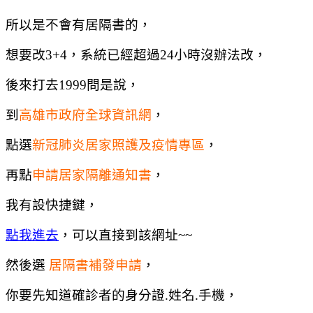
所以是不會有居隔書的，
想要改3+4，系統已經超過24小時沒辦法改，
後來打去1999問是說，
到
高雄市政府全球資訊網
，
點選
新冠肺炎居家照護及疫情專區
，
再點
申請居家隔離通知書
，
我有設快捷鍵，
點我進去
，可以直接到該網址~~
然後選
居隔書補發申請
，
你要先知道確診者的身分證.姓名.手機，