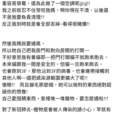
重容易發霉，還為此做了一個空調呢@@!
我之前就忍不住常唸我媽，啊你現在不清，以後還
不是我要負責清理!?
反正我到時就是會全部丟掉~看得很賭爛!!
然後我媽說要通風，
所以她自己把我房門和對向房間的打開~~
不好意思我有養貓耶~~把門打開貓不就跑來跑去，
本來貓跟我一間是安全的，但貓一旦跑來跑去，
也會跑到3F，那他沾到3F的病毒，也會連帶接觸到
其他人啊~~還把感染源範圍更擴大了呢!!
傻眼!! 而且貓毛那麼細，她可以吸附的東西絕對超
過你的想像!
自己愛囤積東西，家裡堆一堆雜物，要怎麼通啦!!!
對了新冠肺炎~寵物是會被人傳染的請小心，早就有