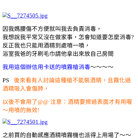
因我媽腰傷不方便就叫我去負責消毒，
我想說我平常又沒在做家事，怎會知道要怎麼消毒?
反正我也只能用酒精到處噴一噴，
浴室我爸的牙刷毛巾請他拿出來放自己房間
我用這個辦信用卡送的噴霧槍消毒
～～～～
PS
後來看有人討論這種槍不能裝酒精，且霧化過
酒精吸入會傷肺，
以後不會用了@@ 注意：酒精要擦過表面才有用喔
～用噴的無效!
之前買的自動感應酒精噴霧機也派得上用場了～～