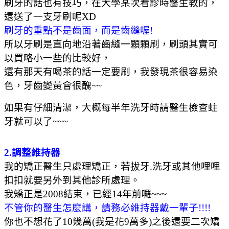
刷牙的話也有技巧，在大學某次看診時醫生教的，
還送了一支牙刷呢XD
刷牙的重點不是齒面，而是齒縫喔!
所以牙刷是直向地沿著齒縫一顆顆刷，刷頭其實可
以買略小一些的比較好，
還有那天有喝茶的話一定要刷，我發現茶很容易染
色，牙齒變黃會很醜~~
如果有仔細清潔，大概每半年洗牙時請醫生檢查蛀
牙就可以了~~~
2.調整維持器
我的矯正醫生只處理矯正，若拔牙.洗牙或其他哩哩
扣扣就要另外到其他診所處理。
我矯正是2008結束，已經14年前囉~~~
不管你的醫生怎麼講，請務必維持器戴一輩子!!!!
你也不想花了10幾萬(我是花9萬多)之後還要二次矯