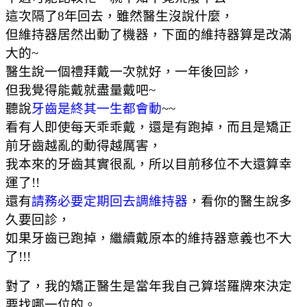
這次隔了8年回去，雖然醫生沒說什麼，
但維持器居然出動了機器，下面的維持器算是改滿
大的~
醫生說一個禮拜戴一次就好，一年後回診，
但我覺得能戴就盡量戴吧~
聽說
牙齒是終其一生都會動
~~
看有人即使每天乖乖戴，還是有跑掉，而且是矯正
前牙齒越亂的動得越厲害，
我本來的牙齒其實很亂，所以目前移位不大還算幸
運了!!
還有
請務必要定期回去調維持器
，看你的醫生說多
久要回診，
如果牙齒已跑掉，繼續戴原本的維持器意義也不大
了!!!
對了，我的矯正醫生是當年我自己算塔羅牌來決定
要找哪一位的。