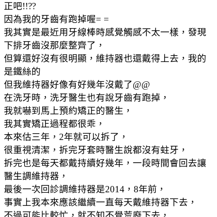
正吧!!??
因為我的牙齒有跑掉喔= =
我其實是最近用牙線棒時感覺觸感不太一樣，發現
下排牙齒沒那麼整齊了，
但算還好沒有很明顯，維持器也還戴得上去，我的
是鐵絲的
但我維持器好像有好幾年沒戴了@@
在洗牙時，洗牙醫生也有說牙齒有跑掉，
我就嚇到馬上預約矯正的醫生，
我其實矯正過程都很乖，
本來估三年，2年就可以拆了，
很重視清潔，拆完牙套時醫生說都沒有蛀牙，
拆完也是每天都戴持續好幾年，一段時間會回去讓
醫生調維持器，
最後一次回診調維持器是2014，8年前，
事實上我本來應該繼續一直每天戴維持器下去，
不過可能比較忙，就不知不覺荒廢下去，