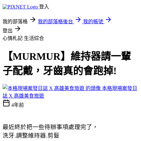
登入
我的部落格
我的部落格後台
我的帳號
登出
心情札記
生活綜合
【MURMUR】維持器請一輩
子配戴，牙齒真的會跑掉!
本格現場案發日
誌 X 高雄美食旅遊
4年前
最近終於把一些待辦事項處理完了，
洗牙.調整維持器.剪髮