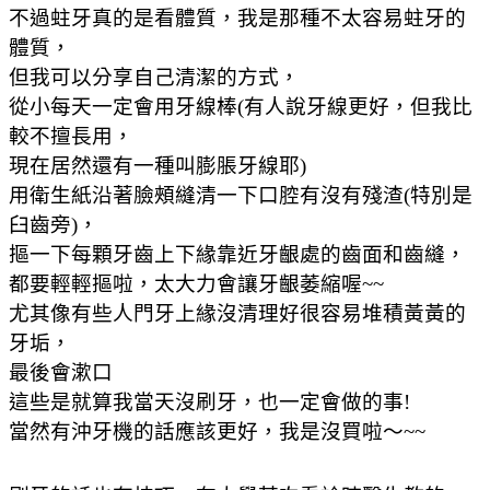
不過蛀牙真的是看體質，我是那種不太容易蛀牙的
體質，
但我可以分享自己清潔的方式，
從小每天一定會用牙線棒(有人說牙線更好，但我比
較不擅長用，
現在居然還有一種叫膨脹牙線耶)
用衛生紙沿著臉頰縫清一下口腔有沒有殘渣(特別是
臼齒旁)，
摳一下每顆牙齒上下緣靠近牙齦處的齒面和齒縫，
都要輕輕摳啦，太大力會讓牙齦萎縮喔~~
尤其像有些人門牙上緣沒清理好很容易堆積黃黃的
牙垢，
最後會漱口
這些是就算我當天沒刷牙，也一定會做的事!
當然有沖牙機的話應該更好，我是沒買啦～~~