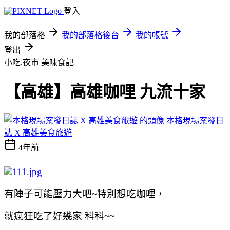
登入
我的部落格
我的部落格後台
我的帳號
登出
小吃.夜市
美味食記
【高雄】高雄咖哩 九流十家
本格現場案發日
誌 X 高雄美食旅遊
4年前
有陣子可能壓力大吧~特別想吃咖哩，
就瘋狂吃了好幾家 科科~~