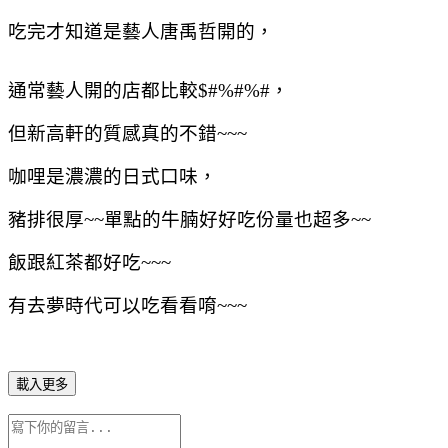
吃完才知道是藝人唐禹哲開的，
通常藝人開的店都比較$#%#%#，
但新高軒的質感真的不錯~~~
咖哩是濃濃的日式口味，
豬排很厚~~單點的牛腩好好吃份量也超多~~
飯跟紅茶都好吃~~~
有去夢時代可以吃看看唷~~~
載入更多