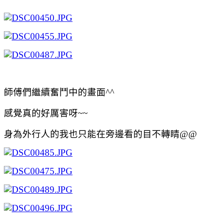
師傅們繼續奮鬥中的畫面^^
感覺真的好厲害呀~~
身為外行人的我也只能在旁邊看的目不轉睛@@