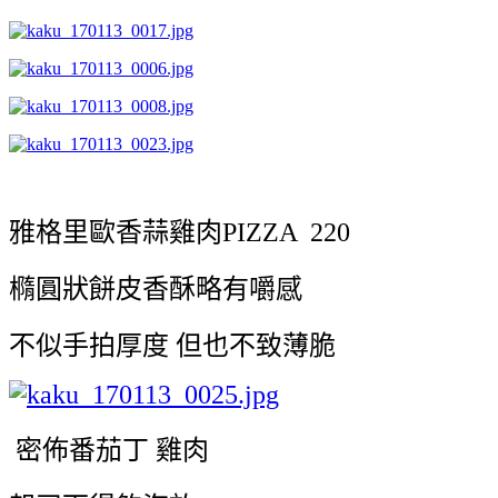
雅格里歐香蒜雞肉PIZZA 220
橢圓狀餅皮香酥略有嚼感
不似手拍厚度 但也不致薄脆
密佈番茄丁 雞肉