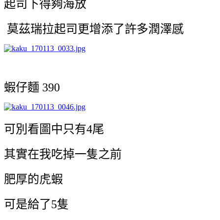
起司下得夠海放
莫茲瑞拉起司更增添了許多潤澤感
蝦仔麵 390
可別看圖中只有4尾
其實在我吃掉一隻之前
肥厚的虎蝦
可是給了5隻