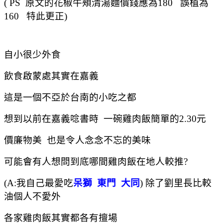
( PS 原文的花椒牛頰清湯麵價錢應為180 誤植為
160 特此更正)
自小很少外食
飲食啟蒙處其實在嘉義
這是一個不亞於台南的小吃之都
想到以前在嘉義唸書時
一碗雞肉飯簡單的2.30元
價廉物美 也是令人念念不忘的美味
可能會有人想問到底哪間雞肉飯在地人較推?
(A:我自己最愛吃
呆獅 東門 大同
) 除了劉里長比較
油個人不愛外
各家雞肉飯其實都各有擅場