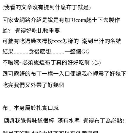
(我看的文章沒有提到什麼布丁就是)
回家查網路介紹是說
是有加Ricotta起士下去製作
蛤? 覺得好吃比較重要
可能有吃過幾次標榜xxx怎樣的 潮到出汁的名號
結果..........食後感想.........一整個GG
不囉嗦~必須說這布丁真的好好吃啊 (心)
跟可露語的布丁一樣一入口便讓我心裡震了好幾下
吃完我們又外帶了好幾個
布丁本身屬於扎實口感
糖漿我覺得味道很棒 滿有水準 覺得布丁為必點!!