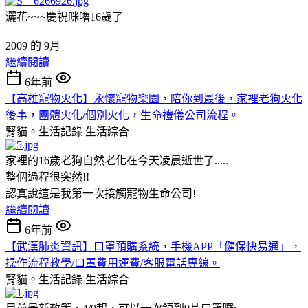
灑花~~~慶祝咪嚕16歲了
2009 的 9月
繼續閱讀
6年前
【高雄寵物火化】永懷寵物樂園，陪你到最後，家裡老狗火化
後事，團體火化/個別火化，生命禮儀公司流程。
腎貓。生活記錄
生活綜合
家裡的16歲老狗自然老化在今天凌晨逝世了.....
整個過程很突然!!
認真說這是我第一次接觸寵物生命公司!
繼續閱讀
6年前
【武漢肺炎資訊】口罩預購系統，手機APP「健保快易通」，
操作流程教學/口罩費用運費/客服電話專線。
腎貓。生活記錄
生活綜合