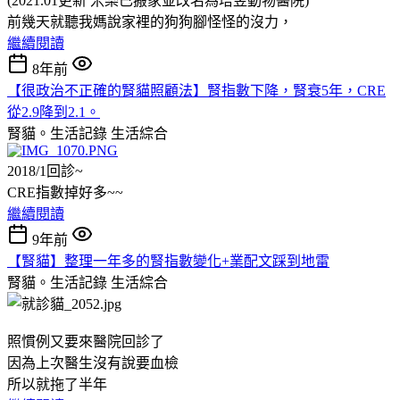
(2021.01更新 米樂已搬家並改名為培昱動物醫院)
前幾天就聽我媽說家裡的狗狗腳怪怪的沒力，
繼續閱讀
8年前
【很政治不正確的腎貓照顧法】腎指數下降，腎衰5年，CRE
從2.9降到2.1。
腎貓。生活記錄
生活綜合
2018/1回診~
CRE指數掉好多~~
繼續閱讀
9年前
【腎貓】整理一年多的腎指數變化+業配文踩到地雷
腎貓。生活記錄
生活綜合
照慣例又要來醫院回診了
因為上次醫生沒有說要血檢
所以就拖了半年