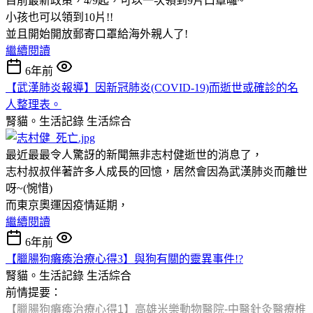
目前最新政策，4/9起，可以一次領到9片口罩囉~
小孩也可以領到10片!!
並且開始開放郵寄口罩給海外親人了!
繼續閱讀
6年前
【武漢肺炎報導】因新冠肺炎(COVID-19)而逝世或確診的名
人整理表。
腎貓。生活記錄
生活綜合
最近最最令人驚訝的新聞無非志村健逝世的消息了，
志村叔叔伴著許多人成長的回憶，居然會因為武漢肺炎而離世
呀~(惋惜)
而東京奧運因疫情延期，
繼續閱讀
6年前
【臘腸狗癱瘓治療心得3】與狗有關的靈異事件!?
腎貓。生活記錄
生活綜合
前情提要：
【臘腸狗癱瘓治療心得1】高雄米樂動物醫院-中醫針灸醫療椎