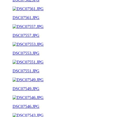
DSC07561.JPG
DSC07557.JPG
DSC07553.JPG
DSC07551.JPG
DSC07549.JPG
DSC07546.JPG