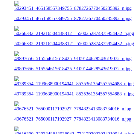
50293451_465158557349755_8782726770450235392_n.jpg
50266332_2192165044383121_5500252874375954432_n.jpg
49897656_515554615618425_9109144628543619072_n.jpg
49789354_1199638900194041_8535361354557554688_n.jpg
49676521_765000117192927_7784823413083734016_n.jpg