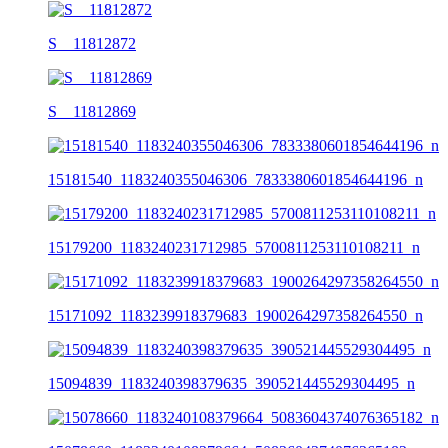
S__11812872
S__11812869
15181540_1183240355046306_7833380601854644196_n
15179200_1183240231712985_5700811253110108211_n
15171092_1183239918379683_1900264297358264550_n
15094839_1183240398379635_390521445529304495_n