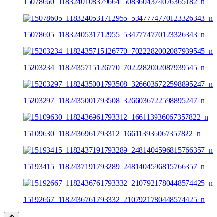
15078660_1183240108379664_5083604374076365182_n
15078605_1183240531712955_5347774770123326343_n
15203234_1182435715126770_7022282002087939545_n
15203297_1182435001793508_3266036722598895247_n
15109630_1182436961793312_166113936067357822_n
15193415_1182437191793289_2481404596815766357_n
15192667_1182436761793332_2107921780448574425_n