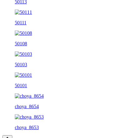
50113
50111
50108
50103
50101
choya_8654
choya_8653