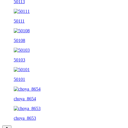
50113
50111
50108
50103
50101
choya_8654
choya_8653